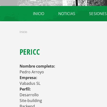
Disfruta de nuestra gastronomía
INICIO
NOTICIAS
SESIONES
Inicio
S
E
E
N
PERICC
C
U
E
Nombre completo:
N
T
Pedro Arroyo
R
Empresa:
A
Vabadus SL
U
Perfíl:
S
T
Desarrollo
E
Site-building
D
Backend