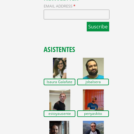
EMAIL ADDRESS
*
ASISTENTES
Isaura Galafate
jsbalsera
estoyausente
penyaskito