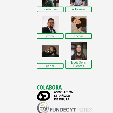
jonhattan
willeaton
ytacol
spcruz
Jesús Solís
pericc
Fuentes
COLABORA